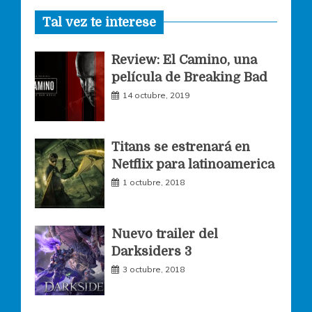
Tal vez te interese
c
s
i
Review: El Camino, una
e
t
t
película de Breaking Bad
14 octubre, 2019
b
a
t
o
g
e
Titans se estrenará en
Netflix para latinoamerica
o
r
r
1 octubre, 2018
k
a
Nuevo trailer del
Darksiders 3
m
3 octubre, 2018