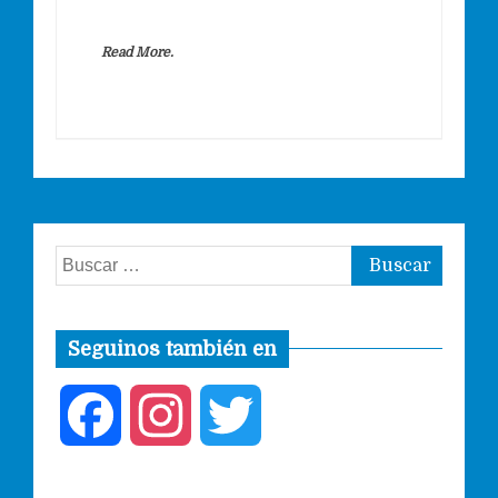
Read More.
Buscar:
Seguinos también en
F
I
T
a
n
w