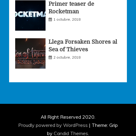
Primer teaser de
Rocketman
1 octubre, 2018
Llega Forsaken Shores al
Sea of Thieves
2 octubre, 2018
All Right Reserved 2020.
Proudly powered by WordPress
|
Theme: Grip
by
Candid Themes
.