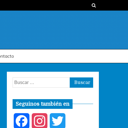
ntacto
Buscar:
Seguinos también en
F
I
T