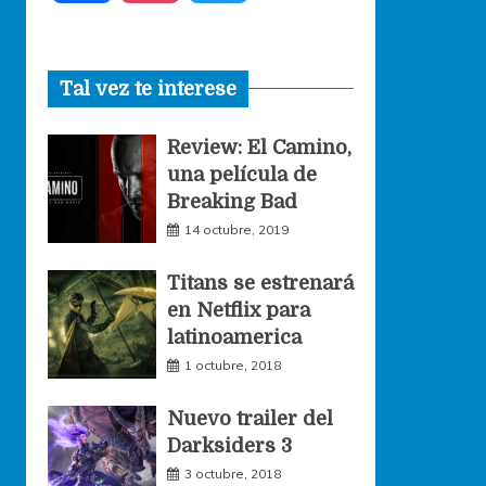
a
n
w
Tal vez te interese
c
s
i
Review: El Camino,
e
t
t
una película de
Breaking Bad
b
a
t
14 octubre, 2019
o
g
e
Titans se estrenará
en Netflix para
o
r
r
latinoamerica
1 octubre, 2018
k
a
Nuevo trailer del
Darksiders 3
m
3 octubre, 2018