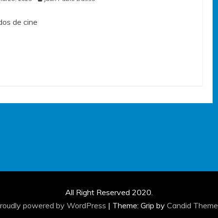
os de cine
All Right Reserved 2020.
roudly powered by WordPress
|
Theme: Grip by
Candid Theme