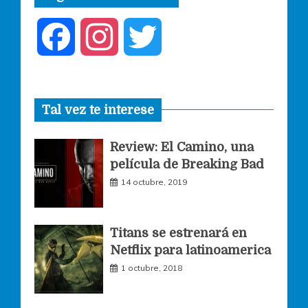
F
I
T
a
n
w
Tal vez te interese
c
s
i
Review: El Camino, una
e
t
t
película de Breaking Bad
14 octubre, 2019
b
a
t
o
g
e
Titans se estrenará en
Netflix para latinoamerica
o
r
r
1 octubre, 2018
k
a