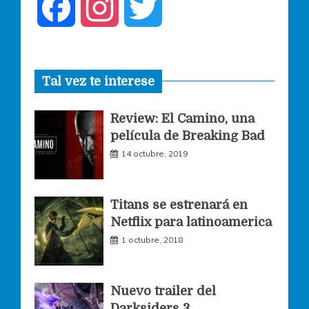
F
I
T
a
n
w
Tal vez te interese
c
s
i
Review: El Camino, una
e
t
t
película de Breaking Bad
14 octubre, 2019
b
a
t
o
g
e
Titans se estrenará en
Netflix para latinoamerica
o
r
r
1 octubre, 2018
k
a
Nuevo trailer del
Darksiders 3