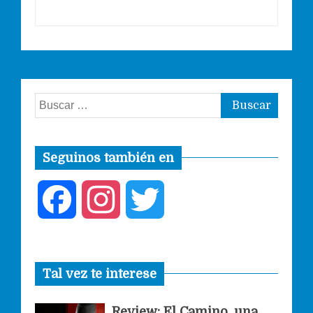
Buscar:
Seguinos también en
F
I
T
a
n
w
Tal vez te interese
c
s
i
Review: El Camino, una