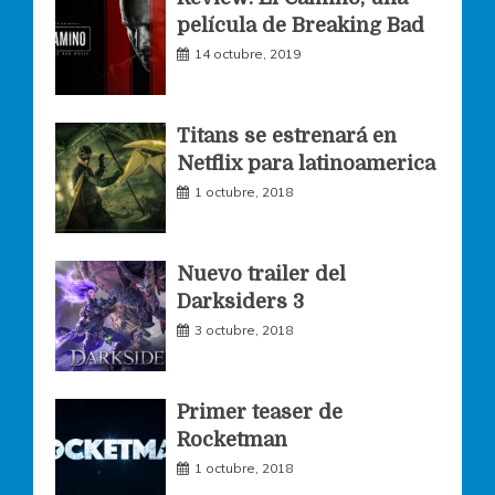
e
t
t
película de Breaking Bad
14 octubre, 2019
b
a
t
o
g
e
Titans se estrenará en
Netflix para latinoamerica
o
r
r
1 octubre, 2018
k
a
Nuevo trailer del
Darksiders 3
m
3 octubre, 2018
Primer teaser de
Rocketman
1 octubre, 2018