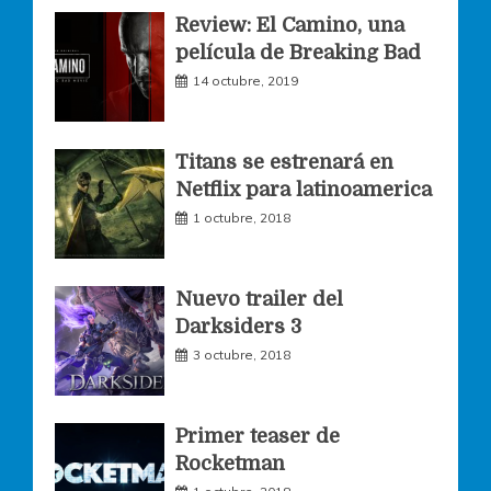
Review: El Camino, una
e
t
t
película de Breaking Bad
14 octubre, 2019
b
a
t
o
g
e
Titans se estrenará en
Netflix para latinoamerica
o
r
r
1 octubre, 2018
k
a
Nuevo trailer del
Darksiders 3
m
3 octubre, 2018
Primer teaser de
Rocketman