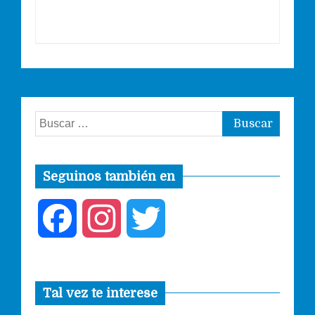
Buscar:
Seguinos también en
F
I
T
a
n
w
Tal vez te interese
c
s
i