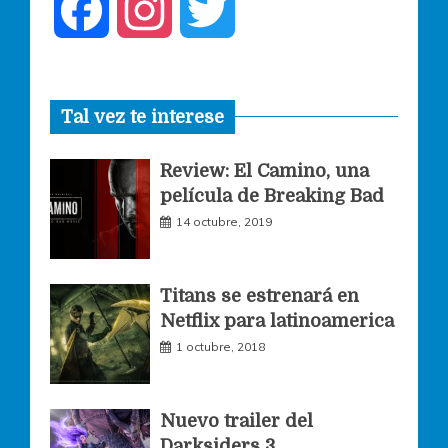
F
I
T
a
n
w
Tal vez te interese
c
s
i
Review: El Camino, una
e
t
t
película de Breaking Bad
14 octubre, 2019
b
a
t
o
g
e
Titans se estrenará en
Netflix para latinoamerica
o
r
r
1 octubre, 2018
k
a
Nuevo trailer del
Darksiders 3