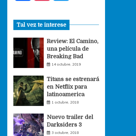
a
n
w
Tal vez te interese
c
s
i
Review: El Camino,
e
t
t
una película de
Breaking Bad
b
a
t
14 octubre, 2019
o
g
e
Titans se estrenará
en Netflix para
o
r
r
latinoamerica
1 octubre, 2018
k
a
Nuevo trailer del
Darksiders 3
m
3 octubre, 2018