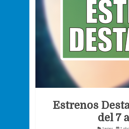
Estrenos Desta
del 7 a
Series
7 abr