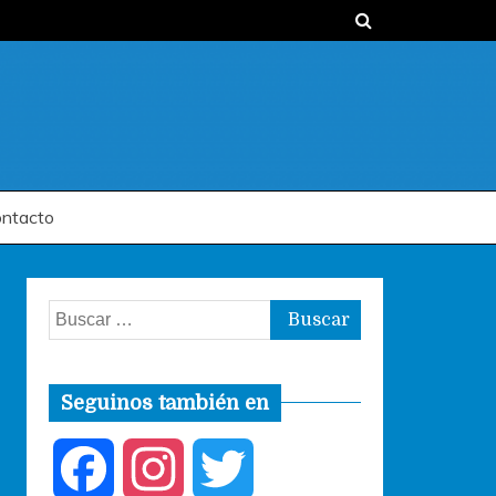
ntacto
Buscar:
Seguinos también en
F
I
T