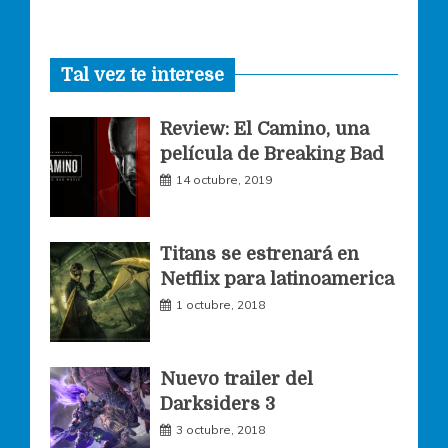
a
n
w
Tal vez te interese
c
s
i
Review: El Camino, una
e
t
t
película de Breaking Bad
14 octubre, 2019
b
a
t
o
g
e
Titans se estrenará en
Netflix para latinoamerica
o
r
r
1 octubre, 2018
k
a
Nuevo trailer del
Darksiders 3
m
3 octubre, 2018