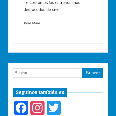
Te contamos los estrenos más
destacados de cine
Read More.
Buscar:
Seguinos también en
F
I
T