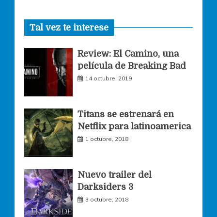
a
n
w
Tal vez te interese
c
s
i
Review: El Camino, una
e
t
t
película de Breaking Bad
14 octubre, 2019
b
a
t
o
g
e
Titans se estrenará en
Netflix para latinoamerica
o
r
r
1 octubre, 2018
k
a
Nuevo trailer del
Darksiders 3
m
3 octubre, 2018