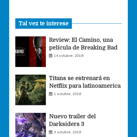
a
n
w
Tal vez te interese
c
s
i
Review: El Camino, una
e
t
t
película de Breaking Bad
14 octubre, 2019
b
a
t
o
g
e
Titans se estrenará en
Netflix para latinoamerica
o
r
r
1 octubre, 2018
k
a
Nuevo trailer del
Darksiders 3
m
3 octubre, 2018