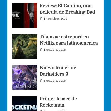
Review: El Camino, una
e
t
t
película de Breaking Bad
14 octubre, 2019
b
a
t
o
g
e
Titans se estrenará en
Netflix para latinoamerica
o
r
r
1 octubre, 2018
k
a
Nuevo trailer del
Darksiders 3
m
3 octubre, 2018
Primer teaser de
Rocketman