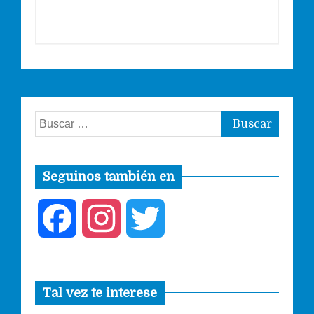
Buscar:
Seguinos también en
F
I
T
a
n
w
Tal vez te interese
c
s
i