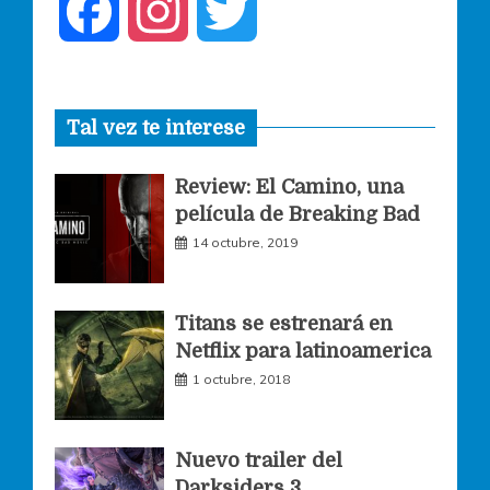
F
I
T
a
n
w
Tal vez te interese
c
s
i
Review: El Camino, una
e
t
t
película de Breaking Bad
14 octubre, 2019
b
a
t
o
g
e
Titans se estrenará en
Netflix para latinoamerica
o
r
r
1 octubre, 2018
k
a
Nuevo trailer del
Darksiders 3