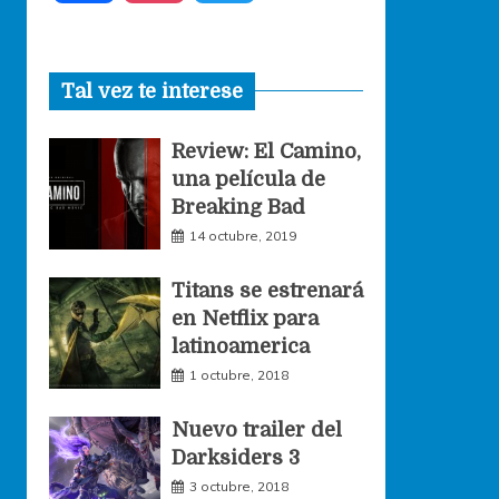
a
n
w
Tal vez te interese
c
s
i
Review: El Camino,
e
t
t
una película de
Breaking Bad
b
a
t
14 octubre, 2019
o
g
e
Titans se estrenará
en Netflix para
o
r
r
latinoamerica
1 octubre, 2018
k
a
Nuevo trailer del
Darksiders 3
m
3 octubre, 2018