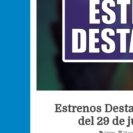
Estrenos Desta
del 29 de j
Series
29 jun