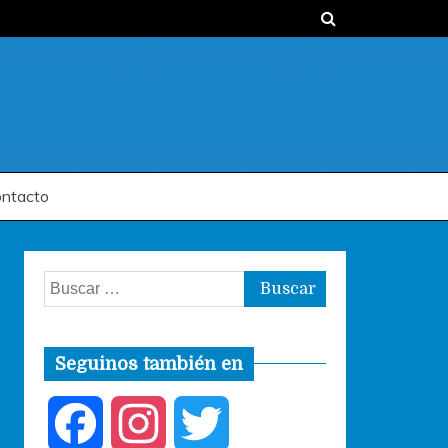
ntacto
Buscar:
Seguinos también en
F
I
T