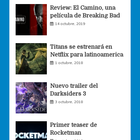
Review: El Camino, una
e
t
t
película de Breaking Bad
14 octubre, 2019
b
a
t
o
g
e
Titans se estrenará en
Netflix para latinoamerica
o
r
r
1 octubre, 2018
k
a
Nuevo trailer del
Darksiders 3
m
3 octubre, 2018
Primer teaser de
Rocketman