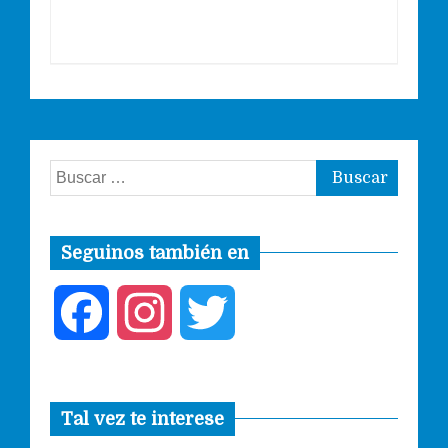
Buscar:
Seguinos también en
F
I
T
a
n
w
Tal vez te interese
c
s
i