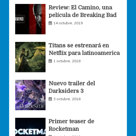
Review: El Camino, una
e
t
t
película de Breaking Bad
14 octubre, 2019
b
a
t
o
g
e
Titans se estrenará en
Netflix para latinoamerica
o
r
r
1 octubre, 2018
k
a
Nuevo trailer del
Darksiders 3
m
3 octubre, 2018
Primer teaser de
Rocketman