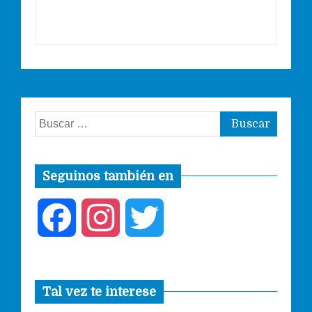
Buscar:
Seguinos también en
F
I
T
a
n
w
Tal vez te interese
c
s
i