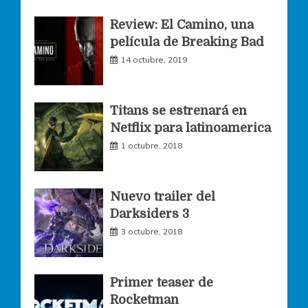
Review: El Camino, una
e
t
t
película de Breaking Bad
14 octubre, 2019
b
a
t
o
g
e
Titans se estrenará en
Netflix para latinoamerica
o
r
r
1 octubre, 2018
k
a
Nuevo trailer del
Darksiders 3
m
3 octubre, 2018
Primer teaser de
Rocketman