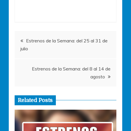
e
er
s
e
l
b
A
n
o
p
g
o
p
er
Navegación
k
Estrenos de la Semana: del 25 al 31 de
julio
de
entradas
Estrenos de la Semana: del 8 al 14 de
agosto
Related Posts