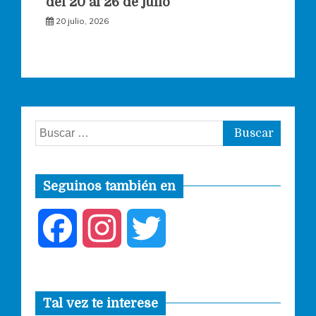
del 20 al 26 de julio
20 julio, 2026
Buscar:
Seguinos también en
F
I
T
a
n
w
Tal vez te interese
c
s
i