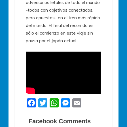
adversarios letales de todo el mundo
-todos con objetivos conectados,
pero opuestos- en el tren más rápido
del mundo. El final del recorrido es
sólo el comienzo en este viaje sin
pausa por el Japón actual.
F
T
W
M
E
a
w
h
e
m
c
itt
at
ss
ai
Facebook Comments