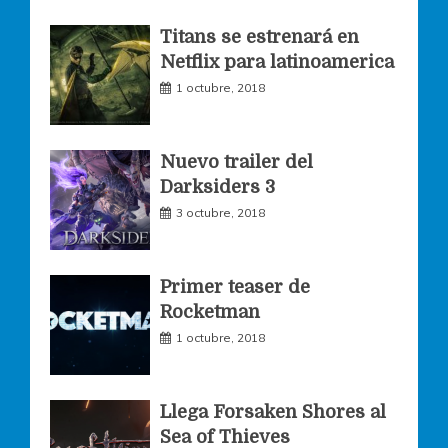
o
g
e
Titans se estrenará en
Netflix para latinoamerica
o
r
r
1 octubre, 2018
k
a
Nuevo trailer del
Darksiders 3
m
3 octubre, 2018
Primer teaser de
Rocketman
1 octubre, 2018
Llega Forsaken Shores al
Sea of Thieves