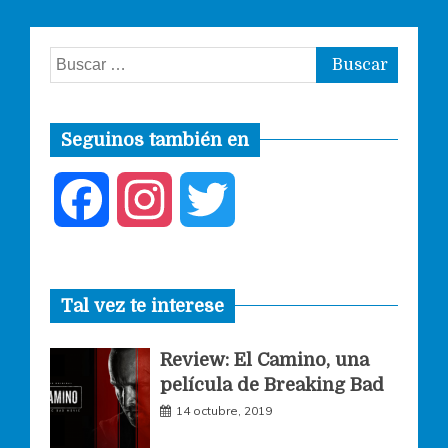
Buscar:
Seguinos también en
F
I
T
a
n
w
Tal vez te interese
c
s
i
Review: El Camino, una
e
t
t
película de Breaking Bad
14 octubre, 2019
b
a
t