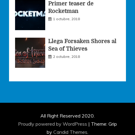
Primer teaser de
Rocketman
1 octubre, 2018
Llega Forsaken Shores al
Sea of Thieves
2 octubre, 2018
All Right Reserved 2020.
Proudly powered by WordPress
|
Theme: Grip
by
Candid Themes
.