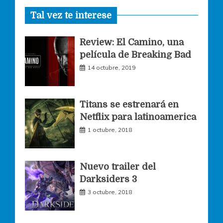
Tal vez te interese
c
s
i
Review: El Camino, una
e
t
t
película de Breaking Bad
14 octubre, 2019
b
a
t
o
g
e
Titans se estrenará en
Netflix para latinoamerica
o
r
r
1 octubre, 2018
k
a
Nuevo trailer del
Darksiders 3
m
3 octubre, 2018