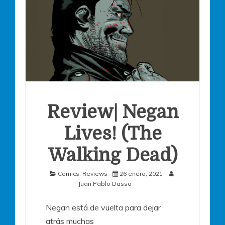
Review| Negan
Lives! (The
Walking Dead)
Comics
,
Reviews
26 enero, 2021
Juan Pablo Dasso
Negan está de vuelta para dejar
atrás muchas