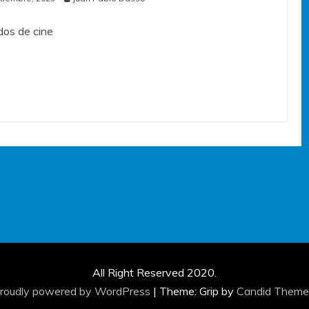
os de cine
All Right Reserved 2020.
roudly powered by WordPress
|
Theme: Grip by
Candid Theme