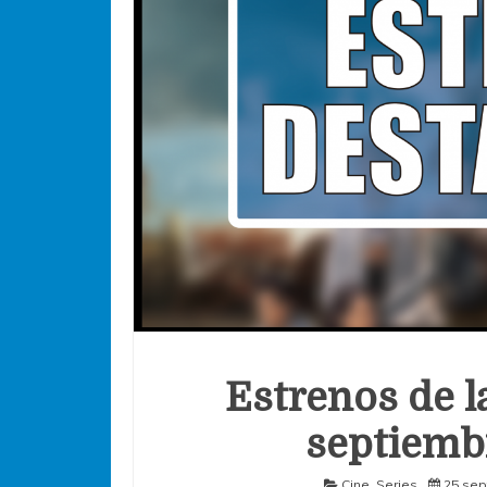
Estrenos de l
septiembr
Cine
,
Series
25 sep