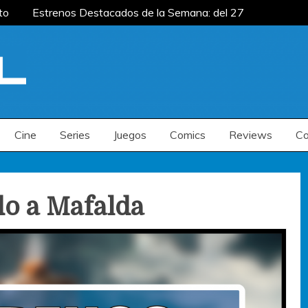
to
Estrenos Destacados de la Semana: del 27
mana: del 20 al 26 de julio
Estrenos
renos Destacados de la Semana: del 6 al 12 de
to
Estrenos Destacados de la Semana: del 27
mana: del 20 al 26 de julio
Estrenos
renos Destacados de la Semana: del 6 al 12 de
Cine
Series
Juegos
Comics
Reviews
Co
o a Mafalda