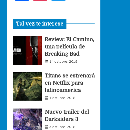
a
n
w
Tal vez te interese
c
s
i
Review: El Camino,
e
t
t
una película de
Breaking Bad
b
a
t
14 octubre, 2019
o
g
e
Titans se estrenará
en Netflix para
o
r
r
latinoamerica
1 octubre, 2018
k
a
Nuevo trailer del
Darksiders 3
m
3 octubre, 2018