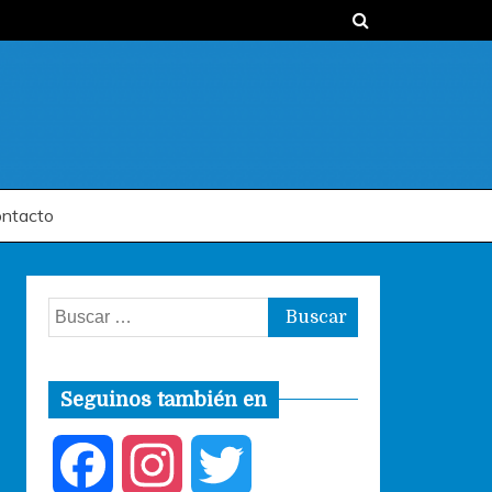
ntacto
Buscar:
Seguinos también en
F
I
T