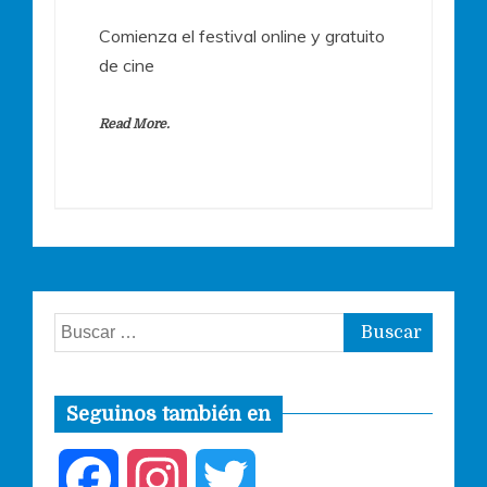
Comienza el festival online y gratuito
de cine
Read More.
Buscar:
Seguinos también en
F
I
T