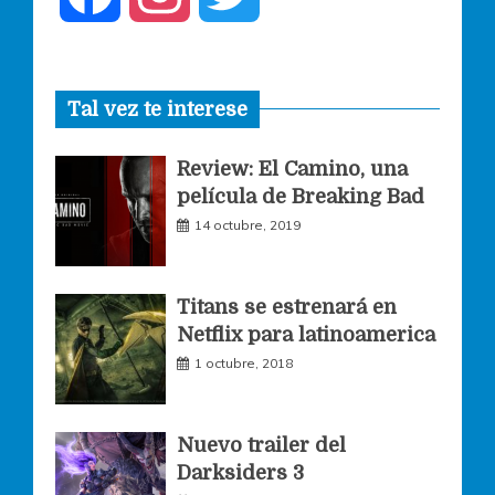
a
n
w
Tal vez te interese
c
s
i
Review: El Camino, una
e
t
t
película de Breaking Bad
14 octubre, 2019
b
a
t
o
g
e
Titans se estrenará en
Netflix para latinoamerica
o
r
r
1 octubre, 2018
k
a
Nuevo trailer del
Darksiders 3
m