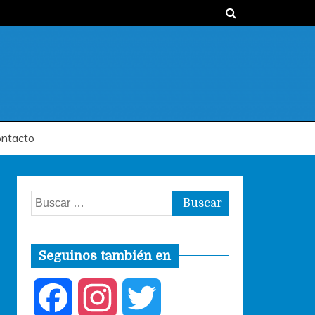
ntacto
Buscar:
Seguinos también en
F
I
T