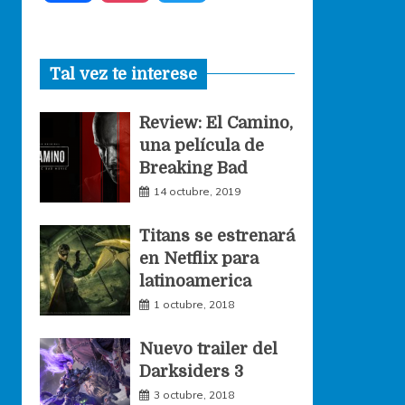
a
n
w
Tal vez te interese
c
s
i
Review: El Camino,
e
t
t
una película de
Breaking Bad
b
a
t
14 octubre, 2019
o
g
e
Titans se estrenará
en Netflix para
o
r
r
latinoamerica
1 octubre, 2018
k
a
Nuevo trailer del
Darksiders 3
m
3 octubre, 2018