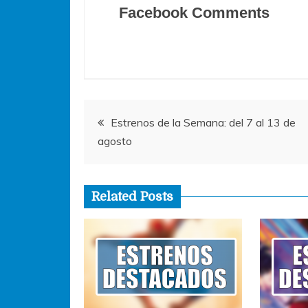
c
itt
at
ss
ai
Facebook Comments
e
er
s
e
l
b
A
n
o
p
g
o
p
er
Navegación
k
Estrenos de la Semana: del 7 al 13 de
agosto
de
entradas
Related Posts