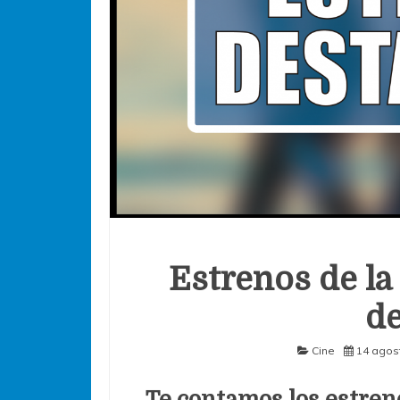
Estrenos de la
de
Cine
14 agos
Te contamos los estren