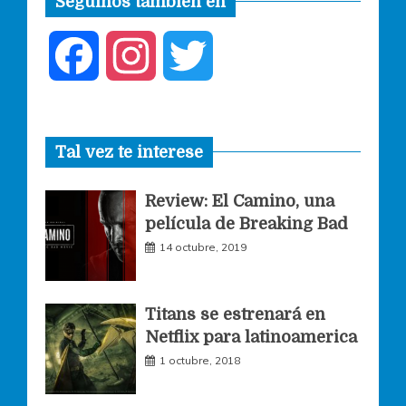
Seguinos también en
F
I
T
a
n
w
Tal vez te interese
c
s
i
Review: El Camino, una
e
t
t
película de Breaking Bad
14 octubre, 2019
b
a
t
o
g
e
Titans se estrenará en
Netflix para latinoamerica
o
r
r
1 octubre, 2018
k
a