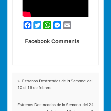
F
T
W
M
E
a
w
h
e
m
c
itt
at
ss
ai
Facebook Comments
e
er
s
e
l
b
A
n
o
p
g
o
p
er
Navegación
k
Estrenos Destacados de la Semana: del
10 al 16 de febrero
de
entradas
Estrenos Destacados de la Semana: del 24