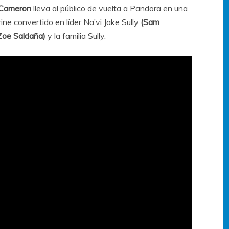
 Cameron
lleva al público de vuelta a Pandora en una
ne convertido en líder Na’vi Jake Sully
(Sam
Zoe Saldaña)
y la familia Sully.