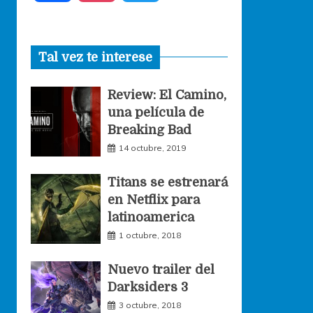
a
n
w
Tal vez te interese
c
s
i
Review: El Camino,
e
t
t
una película de
Breaking Bad
b
a
t
14 octubre, 2019
o
g
e
Titans se estrenará
en Netflix para
o
r
r
latinoamerica
1 octubre, 2018
k
a
Nuevo trailer del
Darksiders 3
m
3 octubre, 2018