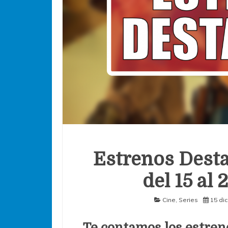
Estrenos Desta
del 15 al
Cine
,
Series
15 di
Te contamos los estren