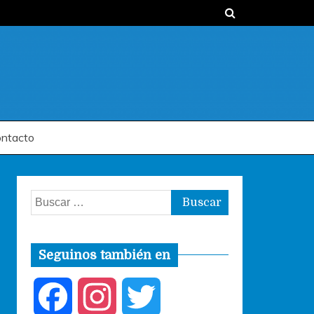
ntacto
Buscar:
Seguinos también en
F
I
T