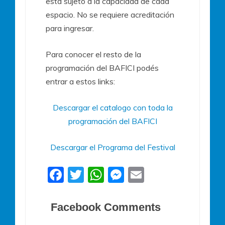
está sujeto a la capacidad de cada
espacio. No se requiere acreditación
para ingresar.
Para conocer el resto de la
programación del BAFICI podés
entrar a estos links:
Descargar el catalogo con toda la
programación del BAFICI
Descargar el Programa del Festival
F
T
W
M
E
a
w
h
e
m
c
itt
at
ss
ai
Facebook Comments
e
er
s
e
l