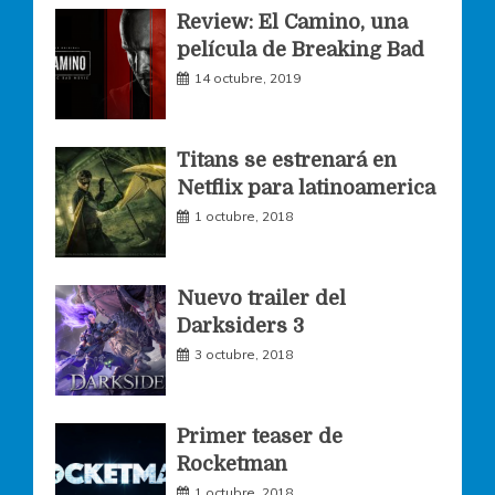
Review: El Camino, una
e
t
t
película de Breaking Bad
14 octubre, 2019
b
a
t
o
g
e
Titans se estrenará en
Netflix para latinoamerica
o
r
r
1 octubre, 2018
k
a
Nuevo trailer del
Darksiders 3
m
3 octubre, 2018
Primer teaser de
Rocketman
1 octubre, 2018