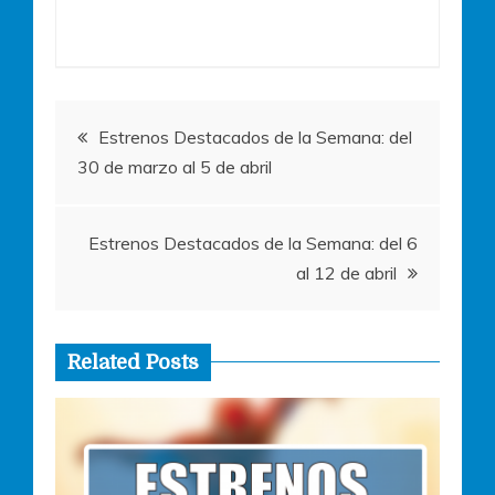
b
A
n
o
p
g
o
p
er
Navegación
k
Estrenos Destacados de la Semana: del
30 de marzo al 5 de abril
de
entradas
Estrenos Destacados de la Semana: del 6
al 12 de abril
Related Posts