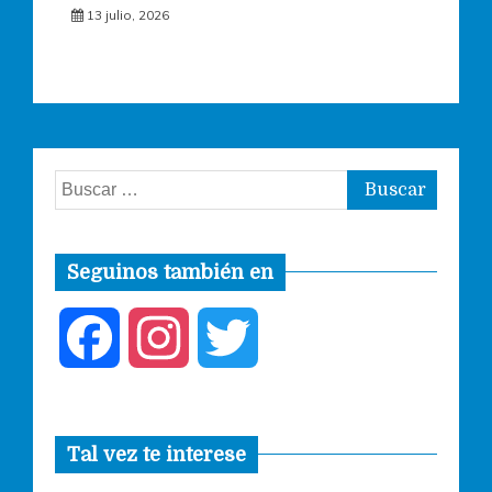
13 julio, 2026
Buscar:
Seguinos también en
F
I
T
a
n
w
Tal vez te interese
c
s
i