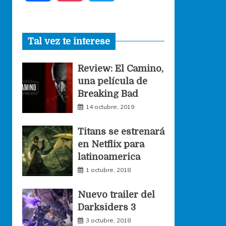
a
n
w
Tal vez te interese
c
s
i
Review: El Camino,
e
t
t
una película de
Breaking Bad
b
a
t
14 octubre, 2019
o
g
e
Titans se estrenará
en Netflix para
o
r
r
latinoamerica
1 octubre, 2018
k
a
Nuevo trailer del
Darksiders 3
m
3 octubre, 2018