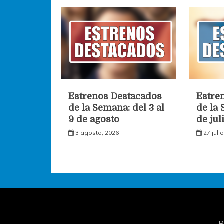
entradas
Estrenos Destacados
Estre
de la Semana: del 3 al
de la 
9 de agosto
de jul
3 agosto, 2026
27 juli
P