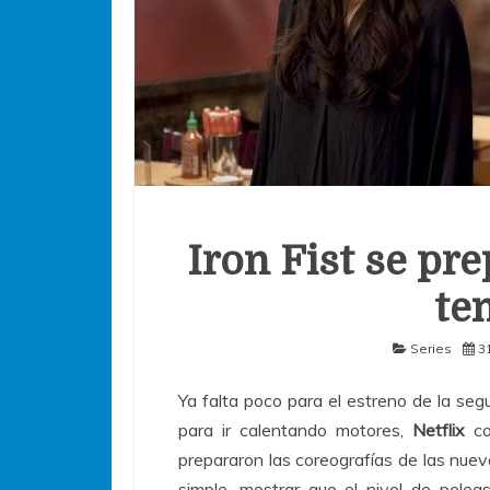
Iron Fist se pr
te
Series
3
Ya falta poco para el estreno de la s
para ir calentando motores,
Netflix
co
prepararon las coreografías de las nuev
simple, mostrar que el nivel de pele