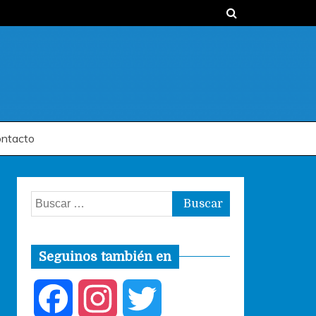
ntacto
Buscar:
Seguinos también en
F
I
T