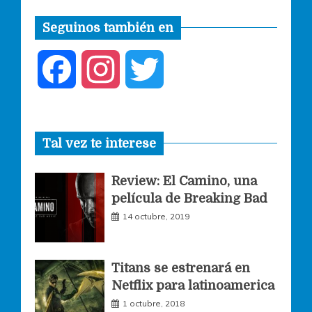
Seguinos también en
F
I
T
a
n
w
Tal vez te interese
c
s
i
Review: El Camino, una
e
t
t
película de Breaking Bad
14 octubre, 2019
b
a
t
o
g
e
Titans se estrenará en
Netflix para latinoamerica
o
r
r
1 octubre, 2018