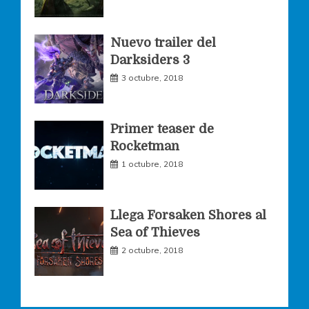
k
a
Nuevo trailer del
Darksiders 3
m
3 octubre, 2018
Primer teaser de
Rocketman
1 octubre, 2018
Llega Forsaken Shores al
Sea of Thieves
2 octubre, 2018