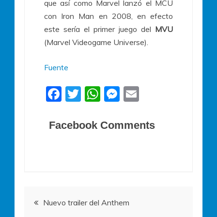
que así como Marvel lanzó el MCU
con Iron Man en 2008, en efecto
este sería el primer juego del
MVU
(Marvel Videogame Universe).
Fuente
F
T
W
M
E
a
w
h
e
m
c
itt
at
ss
ai
Facebook Comments
e
er
s
e
l
b
A
n
o
p
g
o
p
er
Navegación
k
Nuevo trailer del Anthem