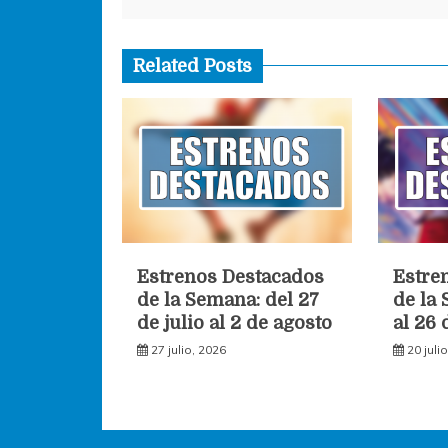
de
entradas
Related Posts
Estrenos Destacados
Estre
de la Semana: del 27
de la
de julio al 2 de agosto
al 26 
27 julio, 2026
20 juli