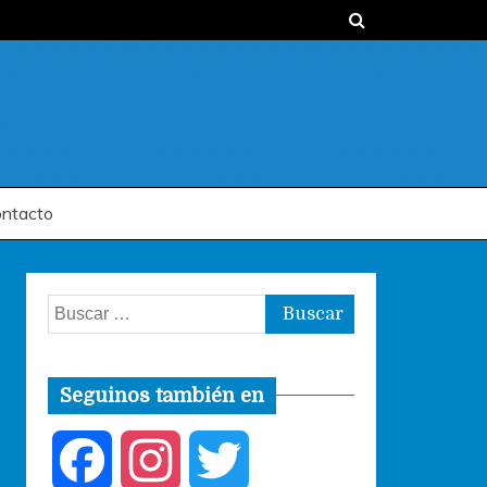
ntacto
Buscar:
Seguinos también en
F
I
T