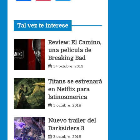
a
n
w
Tal vez te interese
c
s
i
Review: El Camino,
e
t
t
una película de
Breaking Bad
b
a
t
14 octubre, 2019
o
g
e
Titans se estrenará
en Netflix para
o
r
r
latinoamerica
1 octubre, 2018
k
a
Nuevo trailer del
Darksiders 3
m
3 octubre, 2018