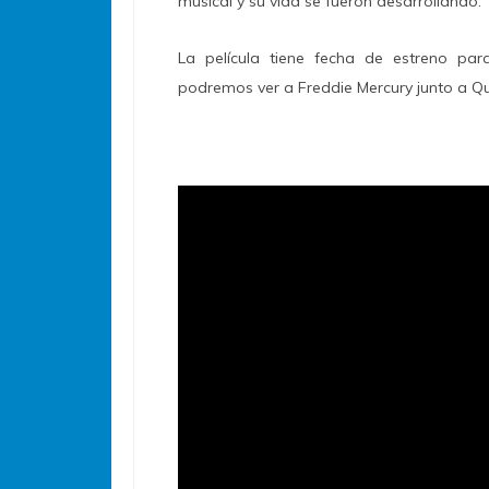
musical y su vida se fueron desarrollando.
La película tiene fecha de estreno pa
podremos ver a Freddie Mercury junto a Qu