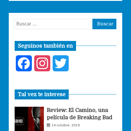
Buscar:
Seguinos también en
F
I
T
a
n
w
Tal vez te interese
c
s
i
Review: El Camino, una
e
t
t
película de Breaking Bad
14 octubre, 2019
b
a
t