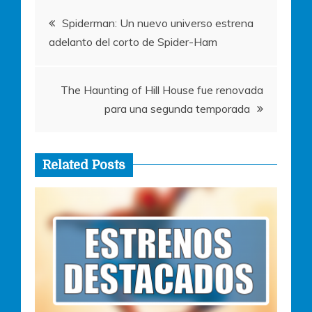
o
p
er
Navegación
k
Spiderman: Un nuevo universo estrena
adelanto del corto de Spider-Ham
de
entradas
The Haunting of Hill House fue renovada
para una segunda temporada
Related Posts