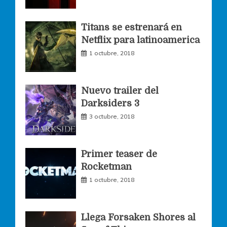
o
g
e
Titans se estrenará en
Netflix para latinoamerica
o
r
r
1 octubre, 2018
k
a
Nuevo trailer del
Darksiders 3
m
3 octubre, 2018
Primer teaser de
Rocketman
1 octubre, 2018
Llega Forsaken Shores al