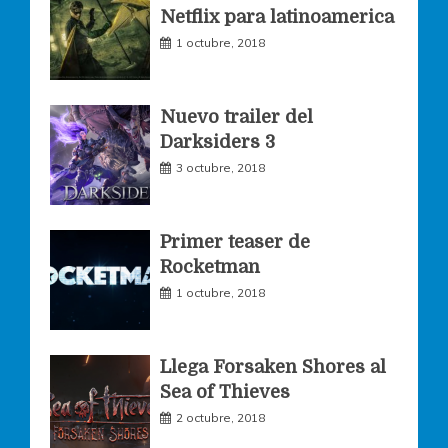
Netflix para latinoamerica
o
r
r
1 octubre, 2018
k
a
Nuevo trailer del
Darksiders 3
m
3 octubre, 2018
Primer teaser de
Rocketman
1 octubre, 2018
Llega Forsaken Shores al
Sea of Thieves
2 octubre, 2018