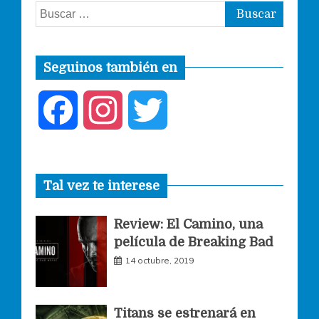
Buscar:
Seguinos también en
F
I
T
a
n
w
Tal vez te interese
c
s
i
Review: El Camino, una
e
t
t
película de Breaking Bad
14 octubre, 2019
b
a
t
o
g
e
Titans se estrenará en