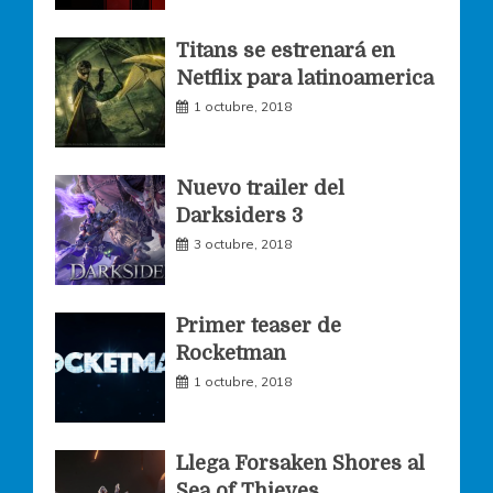
o
g
e
Titans se estrenará en
Netflix para latinoamerica
o
r
r
1 octubre, 2018
k
a
Nuevo trailer del
Darksiders 3
m
3 octubre, 2018
Primer teaser de
Rocketman
1 octubre, 2018
Llega Forsaken Shores al
Sea of Thieves