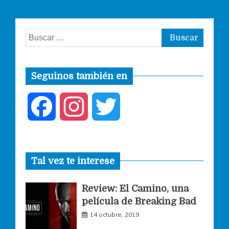
Buscar:
Seguinos también en
F
I
T
a
n
w
Tal vez te interese
c
s
i
Review: El Camino, una
e
t
t
película de Breaking Bad
14 octubre, 2019
b
a
t