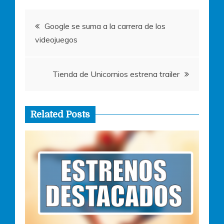
o
p
er
Navegación
k
Google se suma a la carrera de los
videojuegos
de
entradas
Tienda de Unicornios estrena trailer
Related Posts