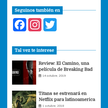
Seguinos también en
F
I
T
a
n
w
Tal vez te interese
c
s
i
Review: El Camino, una
e
t
t
película de Breaking Bad
14 octubre, 2019
b
a
t
o
g
e
Titans se estrenará en
Netflix para latinoamerica
o
r
r
1 octubre, 2018