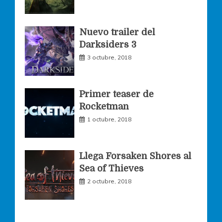
k
a
Nuevo trailer del
Darksiders 3
m
3 octubre, 2018
Primer teaser de
Rocketman
1 octubre, 2018
Llega Forsaken Shores al
Sea of Thieves
2 octubre, 2018