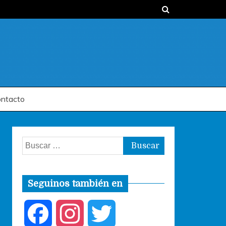
ntacto
Buscar:
Seguinos también en
F
I
T