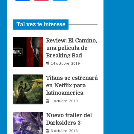
a
n
w
Tal vez te interese
c
s
i
Review: El Camino,
e
t
t
una película de
Breaking Bad
b
a
t
14 octubre, 2019
o
g
e
Titans se estrenará
en Netflix para
o
r
r
latinoamerica
1 octubre, 2018
k
a
Nuevo trailer del
Darksiders 3
m
3 octubre, 2018