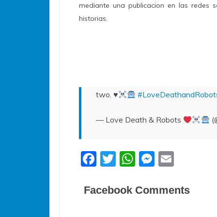
mediante una publicacion en las redes s
historias.
two.
♥️
#LoveDeathandRobot
— Love Death & Robots
(
F
T
W
M
E
a
w
h
e
m
c
itt
at
ss
ai
Facebook Comments
e
er
s
e
l