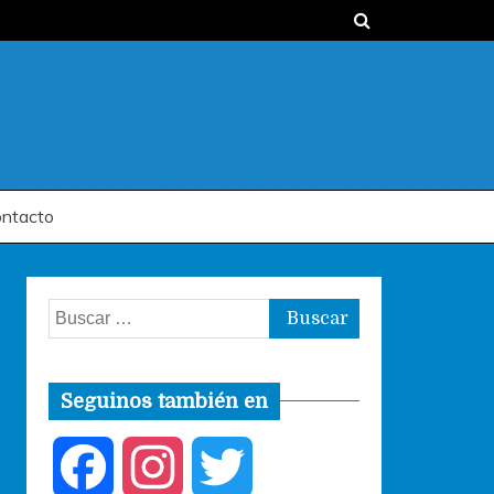
ntacto
Buscar:
Seguinos también en
F
I
T