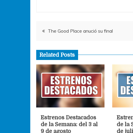
b
A
n
o
p
g
o
p
er
Navegación
k
The Good Place anució su final
de
Related Posts
entradas
Estrenos Destacados
Estre
de la Semana: del 3 al
de la 
9 de agosto
de jul