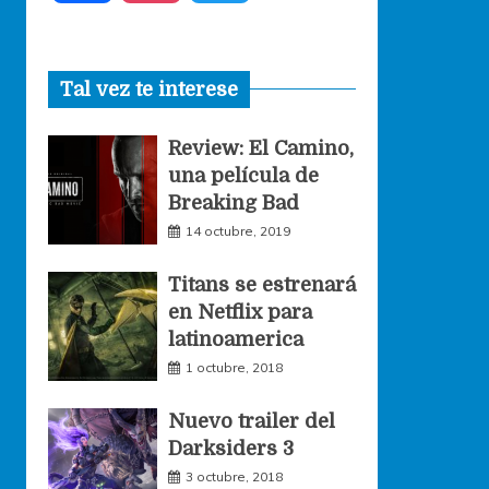
a
n
w
Tal vez te interese
c
s
i
Review: El Camino,
e
t
t
una película de
Breaking Bad
b
a
t
14 octubre, 2019
o
g
e
Titans se estrenará
en Netflix para
o
r
r
latinoamerica
1 octubre, 2018
k
a
Nuevo trailer del
Darksiders 3
m
3 octubre, 2018