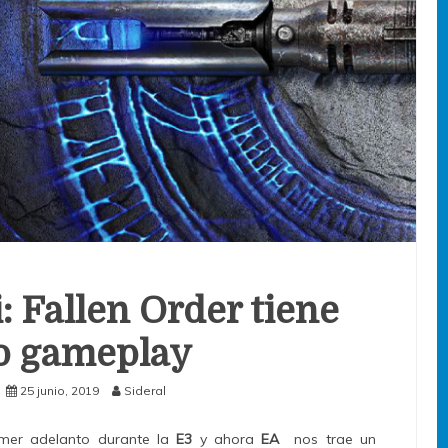
: Fallen Order tiene
o gameplay
25 junio, 2019
Sideral
imer adelanto durante la
E3
y ahora
EA
nos trae un