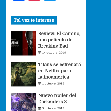
a
n
w
Tal vez te interese
c
s
i
Review: El Camino,
e
t
t
una película de
Breaking Bad
b
a
t
14 octubre, 2019
o
g
e
Titans se estrenará
en Netflix para
o
r
r
latinoamerica
1 octubre, 2018
k
a
Nuevo trailer del
Darksiders 3
m
3 octubre, 2018