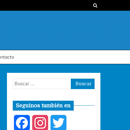
ntacto
Buscar:
Seguinos también en
F
I
T