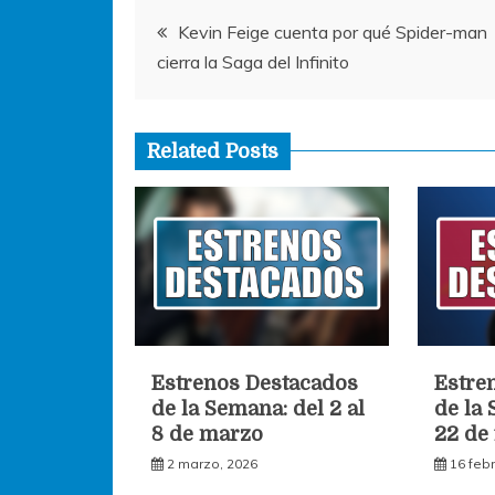
Navegación
k
Kevin Feige cuenta por qué Spider-man
cierra la Saga del Infinito
de
entradas
Related Posts
Estrenos Destacados
Estre
de la Semana: del 2 al
de la 
8 de marzo
22 de
2 marzo, 2026
16 feb