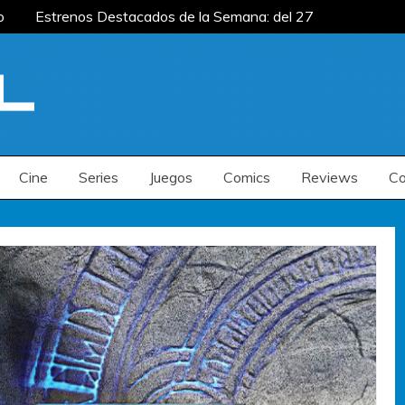
o
Estrenos Destacados de la Semana: del 27 de
: del 20 al 26 de julio
Estrenos Destacados
s de la Semana: del 6 al 12 de julio
o
Estrenos Destacados de la Semana: del 27 de
: del 20 al 26 de julio
Estrenos Destacados
s de la Semana: del 6 al 12 de julio
Cine
Series
Juegos
Comics
Reviews
Co