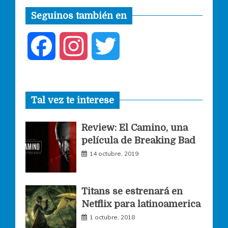
Seguinos también en
F
I
T
a
n
w
Tal vez te interese
c
s
i
Review: El Camino, una
e
t
t
película de Breaking Bad
14 octubre, 2019
b
a
t
o
g
e
Titans se estrenará en
Netflix para latinoamerica
o
r
r
1 octubre, 2018