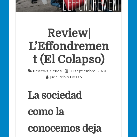
Review|
L’Effondremen
t (El Colapso)
Reviews
,
Series
18 septiembre, 2020
Juan Pablo Dasso
La sociedad
como la
conocemos deja