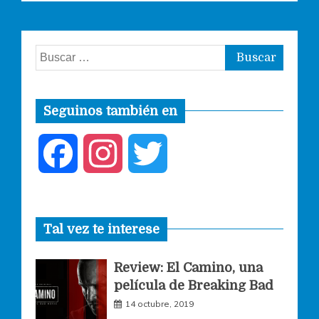
Buscar:
Seguinos también en
F
I
T
a
n
w
Tal vez te interese
c
s
i
Review: El Camino, una
e
t
t
película de Breaking Bad
14 octubre, 2019
b
a
t