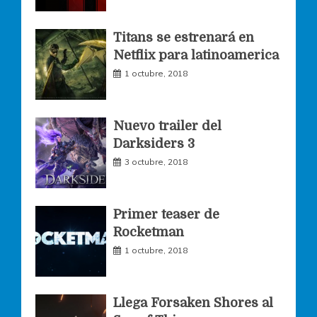
o
g
e
Titans se estrenará en
Netflix para latinoamerica
o
r
r
1 octubre, 2018
k
a
Nuevo trailer del
Darksiders 3
m
3 octubre, 2018
Primer teaser de
Rocketman
1 octubre, 2018
Llega Forsaken Shores al