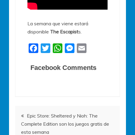
La semana que viene estará
disponible
The Escapist
s.
F
T
W
M
E
a
w
h
e
m
c
itt
at
ss
ai
Facebook Comments
e
er
s
e
l
b
A
n
o
p
g
o
p
er
Navegación
k
Epic Store: Sheltered y Nioh: The
Complete Edition son los juegos gratis de
de
esta semana