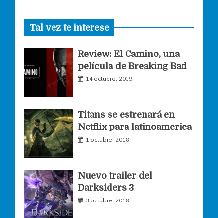
a
n
w
Tal vez te interese
c
s
i
Review: El Camino, una
e
t
t
película de Breaking Bad
14 octubre, 2019
b
a
t
o
g
e
Titans se estrenará en
Netflix para latinoamerica
o
r
r
1 octubre, 2018
k
a
Nuevo trailer del
Darksiders 3
m
3 octubre, 2018