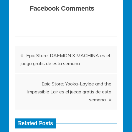
c
itt
at
ss
ai
Facebook Comments
e
er
s
e
l
b
A
n
o
p
g
o
p
er
Navegación
k
Epic Store: DAEMON X MACHINA es el
juego gratis de esta semana
de
entradas
Epic Store: Yooka-Laylee and the
Impossible Lair es el juego gratis de esta
semana
Related Posts