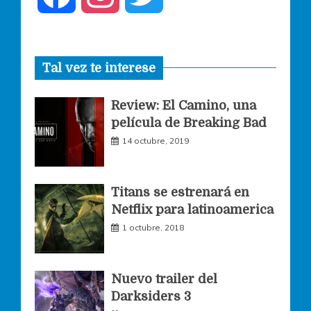
a
n
w
Tal vez te interese
c
s
i
Review: El Camino, una
e
t
t
película de Breaking Bad
14 octubre, 2019
b
a
t
o
g
e
Titans se estrenará en
Netflix para latinoamerica
o
r
r
1 octubre, 2018
k
a
Nuevo trailer del
Darksiders 3
m