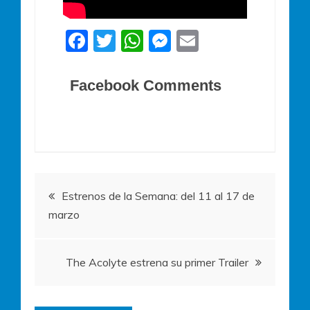
F
T
W
M
E
a
w
h
e
m
c
itt
at
ss
ai
Facebook Comments
e
er
s
e
l
b
A
n
o
p
g
o
p
er
Navegación
k
Estrenos de la Semana: del 11 al 17 de
marzo
de
entradas
The Acolyte estrena su primer Trailer