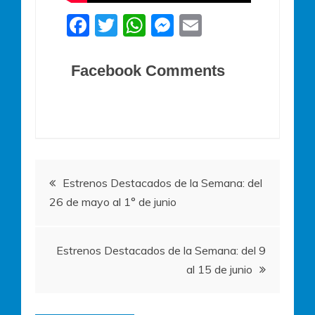
F
T
W
M
E
a
w
h
e
m
c
itt
at
ss
ai
Facebook Comments
e
er
s
e
l
b
A
n
o
p
g
o
p
er
Navegación
k
Estrenos Destacados de la Semana: del
26 de mayo al 1° de junio
de
entradas
Estrenos Destacados de la Semana: del 9
al 15 de junio