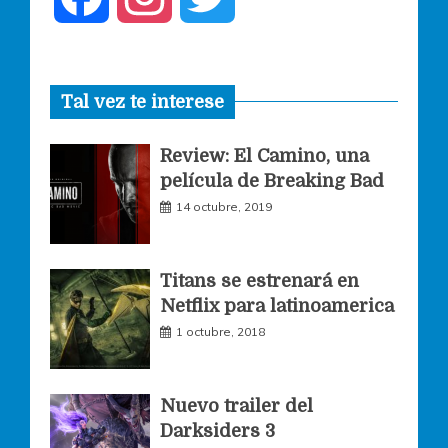
a
n
w
Tal vez te interese
c
s
i
Review: El Camino, una
e
t
t
película de Breaking Bad
14 octubre, 2019
b
a
t
o
g
e
Titans se estrenará en
Netflix para latinoamerica
o
r
r
1 octubre, 2018
k
a
Nuevo trailer del
Darksiders 3
m