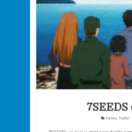
7SEEDS e
Series
,
Trailer
7SEEDS, un nuevo anime producido para 