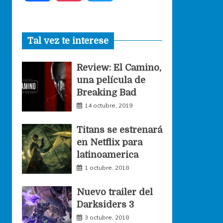
a
n
w
Tal vez te interese
c
s
i
Review: El Camino,
e
t
t
una película de
Breaking Bad
b
a
t
14 octubre, 2019
o
g
e
Titans se estrenará
en Netflix para
o
r
r
latinoamerica
1 octubre, 2018
k
a
Nuevo trailer del
Darksiders 3
m
3 octubre, 2018