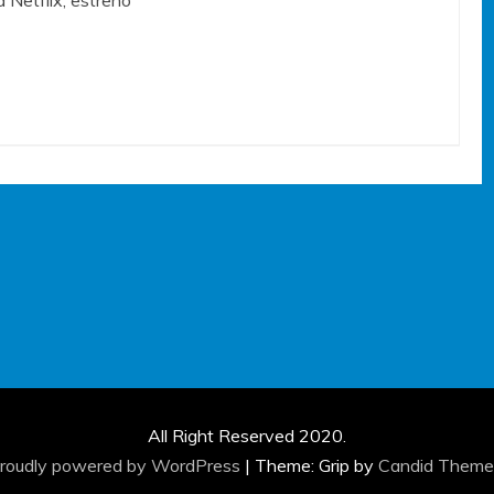
All Right Reserved 2020.
roudly powered by WordPress
|
Theme: Grip by
Candid Theme