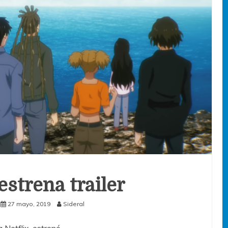
strena trailer
27 mayo, 2019
Sideral
Netflix, estrenó