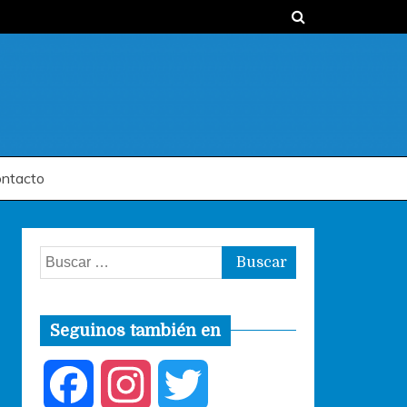
ntacto
Buscar:
Seguinos también en
F
I
T