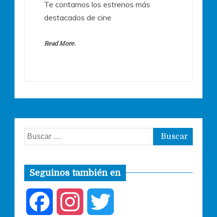
Te contamos los estrenos más
destacados de cine
Read More.
Buscar:
Seguinos también en
F
I
T