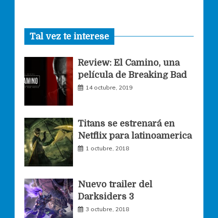
a
n
w
Tal vez te interese
c
s
i
Review: El Camino, una
e
t
t
película de Breaking Bad
14 octubre, 2019
b
a
t
o
g
e
Titans se estrenará en
Netflix para latinoamerica
o
r
r
1 octubre, 2018
k
a
Nuevo trailer del
Darksiders 3
m
3 octubre, 2018