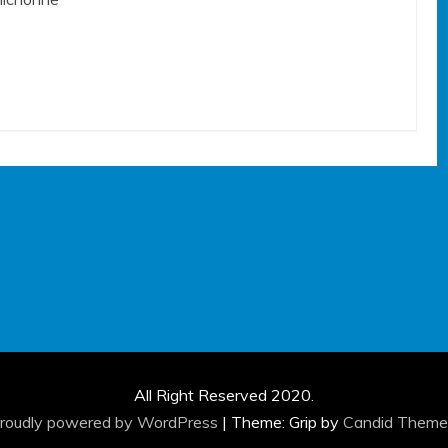
All Right Reserved 2020.
roudly powered by WordPress
|
Theme: Grip by
Candid Theme