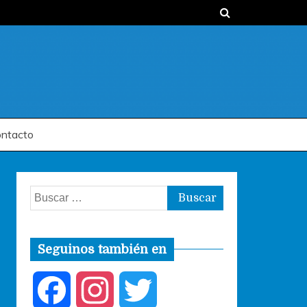
ntacto
Buscar:
Seguinos también en
F
I
T