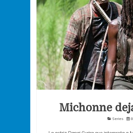
Michonne dej
Series
8
La actriz Danai Gurira que interpreta a