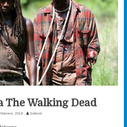
a The Walking Dead
 febrero, 2019
Sideral
 Michonne