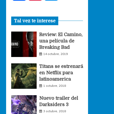
a
n
w
Tal vez te interese
c
s
i
Review: El Camino,
e
t
t
una película de
Breaking Bad
b
a
t
14 octubre, 2019
o
g
e
Titans se estrenará
en Netflix para
o
r
r
latinoamerica
1 octubre, 2018
k
a
Nuevo trailer del
Darksiders 3
m
3 octubre, 2018