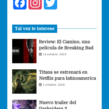
F
I
T
a
n
w
Tal vez te interese
c
s
i
Review: El Camino, una
e
t
t
película de Breaking Bad
14 octubre, 2019
b
a
t
o
g
e
Titans se estrenará en
Netflix para latinoamerica
o
r
r
1 octubre, 2018
k
a
Nuevo trailer del
Darksiders 3