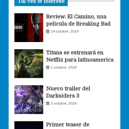
Tal vez te interese
c
s
i
Review: El Camino, una
e
t
t
película de Breaking Bad
14 octubre, 2019
b
a
t
o
g
e
Titans se estrenará en
Netflix para latinoamerica
o
r
r
1 octubre, 2018
k
a
Nuevo trailer del
Darksiders 3
m
3 octubre, 2018
Primer teaser de