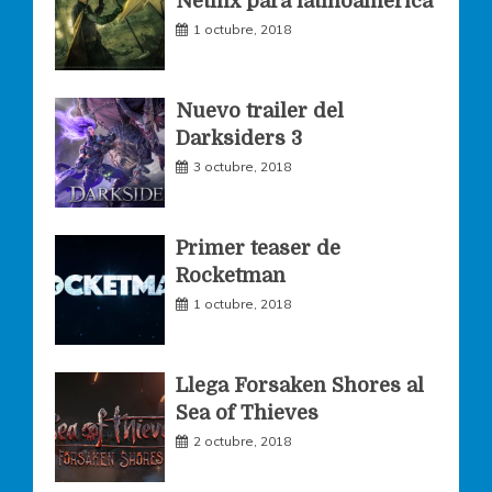
Netflix para latinoamerica
o
r
r
1 octubre, 2018
k
a
Nuevo trailer del
Darksiders 3
m
3 octubre, 2018
Primer teaser de
Rocketman
1 octubre, 2018
Llega Forsaken Shores al
Sea of Thieves
2 octubre, 2018