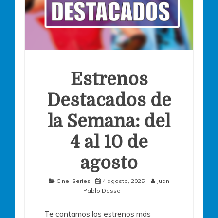
Estrenos
Destacados de
la Semana: del
4 al 10 de
agosto
Cine
,
Series
4 agosto, 2025
Juan
Pablo Dasso
Te contamos los estrenos más