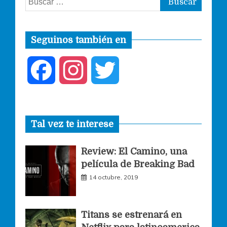
Seguinos también en
F
I
T
a
n
w
Tal vez te interese
c
s
i
Review: El Camino, una
e
t
t
película de Breaking Bad
14 octubre, 2019
b
a
t
o
g
e
Titans se estrenará en